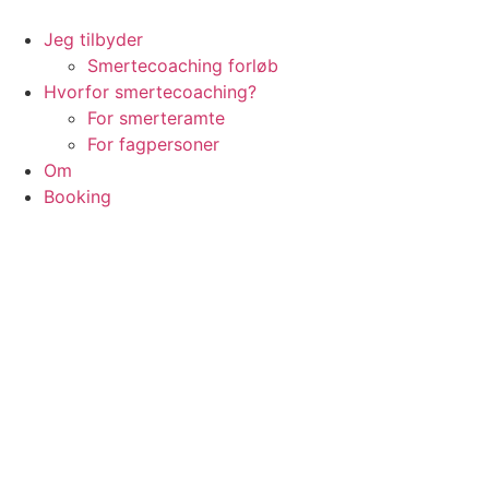
Videre
til
Jeg tilbyder
indhold
Smertecoaching forløb
Hvorfor smertecoaching?
For smerteramte
For fagpersoner
Om
Booking